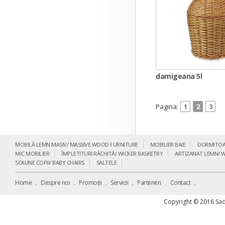
damigeana 5l
Pagina:
1
2
3
MOBILĂ LEMN MASIV/ MASSIVE WOOD FURNITURE
MOBILIER BAIE
DORMITOA
MIC MOBILIER
ÎMPLETITURI RĂCHITĂ/ WICKER BASKETRY
ARTIZANAT LEMN/ 
SCAUNE COPII/ BABY CHAIRS
SALTELE
Home
Despre noi
Promoții
Servicii
Parteneri
Contact
Copyright © 2016 Sad