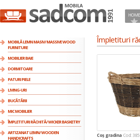
HOME
Împletituri r
MOBILĂ LEMN MASIV/ MASSIVE WOOD
FURNITURE
MOBILIER BAIE
DORMITOARE
PATURI PIELE
LIVING-URI
BUCĂTĂRII
MIC MOBILIER
ÎMPLETITURI RĂCHITĂ/ WICKER BASKETRY
ARTIZANAT LEMN/ WOODEN
Coș gradina
Cod: 38
HANDICRAFTS