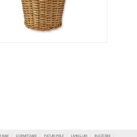
R BAIE
DORMITOARE
PATURI PIELE
LIVING-URI
BUCĂTĂRII