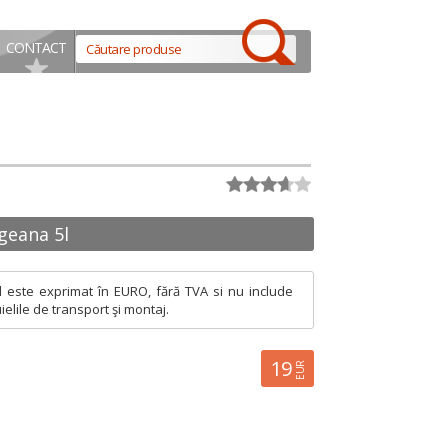
CONTACT
geana 5l
l este exprimat în EURO, fără TVA si nu include
ielile de transport şi montaj.
19
EUR