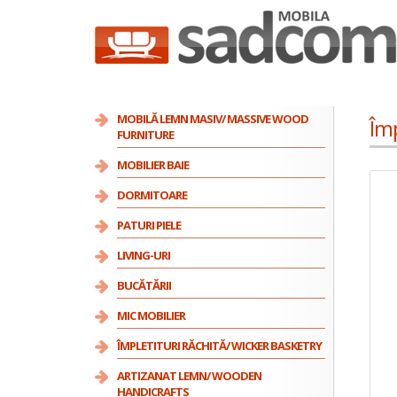
MOBILĂ LEMN MASIV/ MASSIVE WOOD
Împ
FURNITURE
MOBILIER BAIE
DORMITOARE
PATURI PIELE
LIVING-URI
BUCĂTĂRII
MIC MOBILIER
ÎMPLETITURI RĂCHITĂ/ WICKER BASKETRY
ARTIZANAT LEMN/ WOODEN
HANDICRAFTS