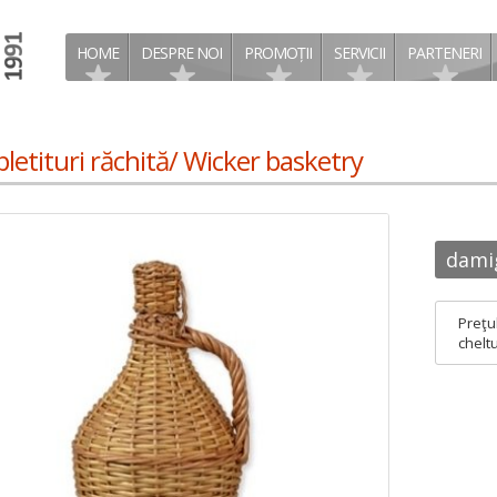
HOME
DESPRE NOI
PROMOȚII
SERVICII
PARTENERI
letituri răchită/ Wicker basketry
dami
Preţu
cheltu