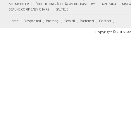
MIC MOBILIER
ÎMPLETITURI RĂCHITĂ/ WICKER BASKETRY
ARTIZANAT LEMN/ 
SCAUNE COPII/ BABY CHAIRS
SALTELE
Home
Despre noi
Promoții
Servicii
Parteneri
Contact
Copyright © 2016 Sad