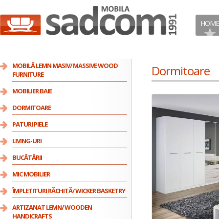
HOME
MOBILĂ LEMN MASIV/ MASSIVE WOOD
Dormitoare
FURNITURE
MOBILIER BAIE
DORMITOARE
PATURI PIELE
LIVING-URI
BUCĂTĂRII
MIC MOBILIER
ÎMPLETITURI RĂCHITĂ/ WICKER BASKETRY
ARTIZANAT LEMN/ WOODEN
HANDICRAFTS